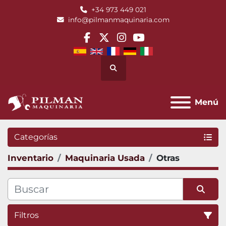
+34 973 449 021
info@pilmanmaquinaria.com
facebook
twitter
instagram
youtube
Buscar
Menú
Categorías
Inventario
Maquinaria Usada
Otras
Filtros