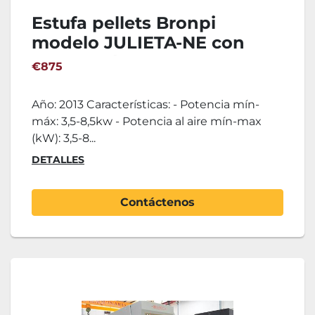
Estufa pellets Bronpi
modelo JULIETA-NE con
tecnología OASYS
€875
Año: 2013 Características: - Potencia mín-
máx: 3,5-8,5kw - Potencia al aire mín-max
(kW): 3,5-8...
DETALLES
Contáctenos