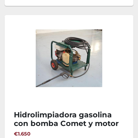
Hidrolimpiadora gasolina
con bomba Comet y motor
Honda GX380
€1.650