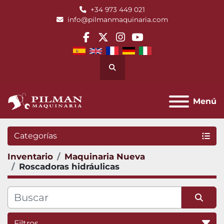
+34 973 449 021
info@pilmanmaquinaria.com
facebook
twitter
instagram
youtube
Buscar
Menú
Categorías
Inventario
Maquinaria Nueva
Roscadoras hidráulicas
Filtros