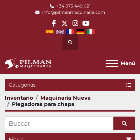
+34 973 449 021
info@pilmanmaquinaria.com
facebook
twitter
instagram
youtube
Buscar
Menú
Categorías
Inventario
Maquinaria Nueva
Plegadoras para chapa
Filtros