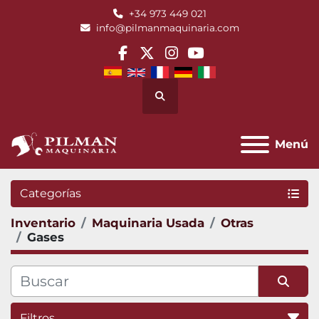
+34 973 449 021
info@pilmanmaquinaria.com
facebook
twitter
instagram
youtube
Buscar
Menú
Categorías
Inventario
Maquinaria Usada
Otras
Gases
Filtros