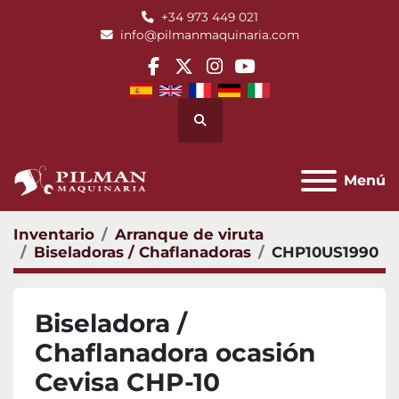
+34 973 449 021
info@pilmanmaquinaria.com
facebook
twitter
instagram
youtube
Buscar
Menú
Inventario
Arranque de viruta
Biseladoras / Chaflanadoras
CHP10US1990
Biseladora /
Chaflanadora ocasión
Cevisa CHP-10