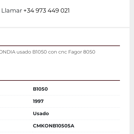
Llamar
+34 973 449 021
ONDIA usado B1050 con cnc Fagor 8050
B1050
1997
Usado
CMKONB10505A