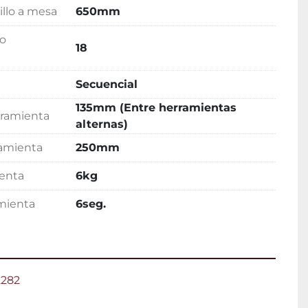
llo a mesa
650mm
o
18
Secuencial
135mm (Entre herramientas
ramienta
alternas)
ramienta
250mm
enta
6kg
mienta
6seg.
2282