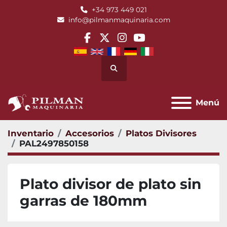
+34 973 449 021
info@pilmanmaquinaria.com
facebook
twitter
instagram
youtube
Buscar
Menú
Inventario
Accesorios
Platos Divisores
PAL2497850158
Plato divisor de plato sin
garras de 180mm