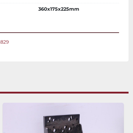
360x175x225mm
2829