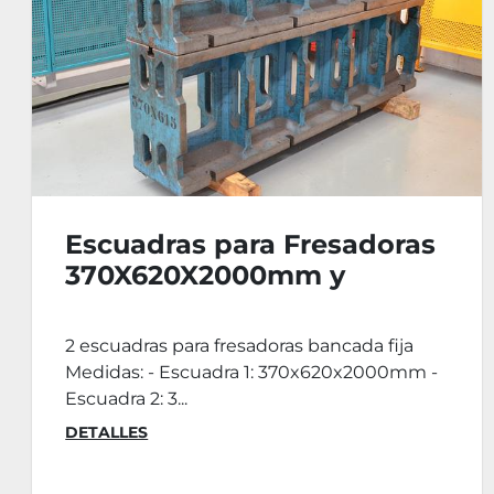
Escuadras ANCAR para
Fresadora - 3 Unidades
€465
Juego Escuadras ANCAR para Fresadora - 3
Unidades Características: Medidas:
Escuadra 1: - Lon...
DETALLES