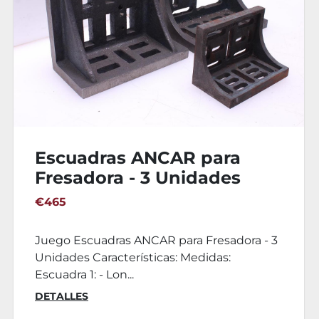
Escuadra para Fresadora
275x200mm
€225
Escuadra para Fresadora 275x200 mm
Medidas: Alto: 275mm Ancho: 200mm
Largo: 250 mm Peso: 15Kg
DETALLES