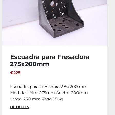
Lote de Escuadras y Regla
para Fresadora
€715
Lote de Escuadras y Regla para Fresadora
Medidas: Escuadra Grande: - Largo:397 mm
- Ancho: 300...
DETALLES