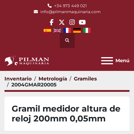
+34 973 449 021
info@pilmanmaquinaria.com
facebook
twitter
instagram
youtube
Buscar
Menú
Inventario
Metrología
Gramiles
2004GMAR20005
Gramil medidor altura de
reloj 200mm 0,05mm