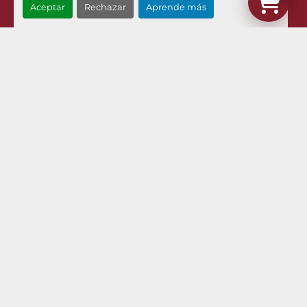
Aceptar
Rechazar
Aprende más
¿Dónde estamos?
Menú
Inventario
Noticias
Pilman Maquinaria
Compramos Sus Maquinas
Contacto
Envíos Y Devoluciones
Términos Y Condiciones
Aviso Legal Y Política De Privacidad
Política De Cookies