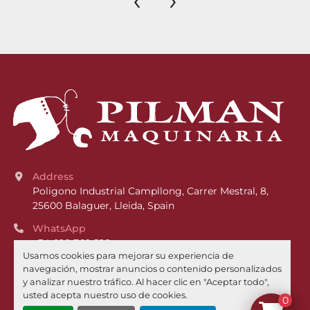
Address
Poligono Industrial Campllong, Carrer Mestral, 8, 
25600 Balaguer, Lleida, Spain
WhatsApp
+34 628 762 528
Usamos cookies para mejorar su experiencia de
Phone
navegación, mostrar anuncios o contenido personalizados
+34 973 449 021
y analizar nuestro tráfico. Al hacer clic en "Aceptar todo",
usted acepta nuestro uso de cookies.
0
Email