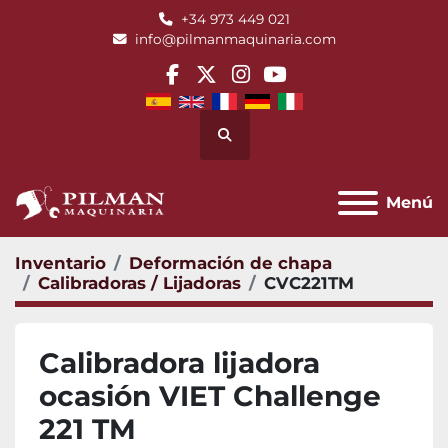
+34 973 449 021
info@pilmanmaquinaria.com
facebook
twitter
instagram
youtube
Buscar
Menú
Inventario
Deformación de chapa
Calibradoras / Lijadoras
CVC221TM
Calibradora lijadora
ocasión VIET Challenge
221 TM