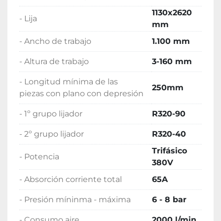
1130x2620
- Lija
mm
- Ancho de trabajo
1.100 mm
- Altura de trabajo
3-160 mm
- Longitud mínima de las
250mm
piezas con plano con depresión
- 1º grupo lijador
R320-90
- 2º grupo lijador
R320-40
Trifásico
- Potencia
380V
- Absorción corriente total
65A
- Presión míninma - máxima
6 - 8 bar
- Consumo aire
2000 l/min