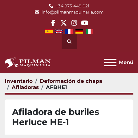
+34 973 449 021
info@pilmanmaquinaria.com
facebook
twitter
instagram
youtube
Buscar
Menú
Inventario
Deformación de chapa
Afiladoras
AFBHE1
Afiladora de buriles
Herluce HE-1