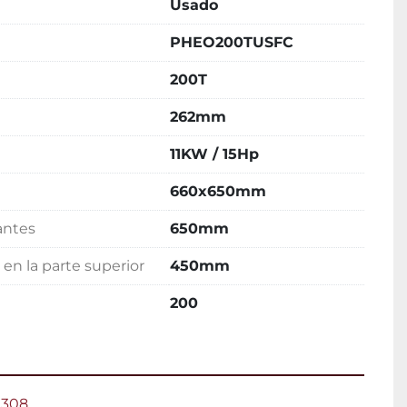
Usado
PHEO200TUSFC
200T
262mm
11KW / 15Hp
660x650mm
antes
650mm
 en la parte superior
450mm
200
2308