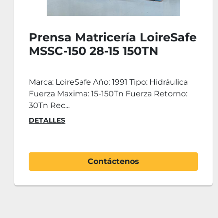
Prensa hidráulica MHG
ER.2S.DM-300/2100
Prensa hidráulica para pruebas y retoques
troqueles MHG 300T modelo ER.2S.DM-
300/2100 Prensa hidr...
DETALLES
Contáctenos