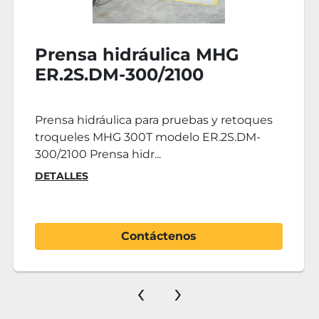
Prensa hidráulica
sobremesa LIZUAN PS
40KN
Prensa hidráulica de sobremesa con
bastidor en cuello de cisne LIZUAN modelo
PS de 40KN. Prensa h...
DETALLES
Contáctenos
‹
›