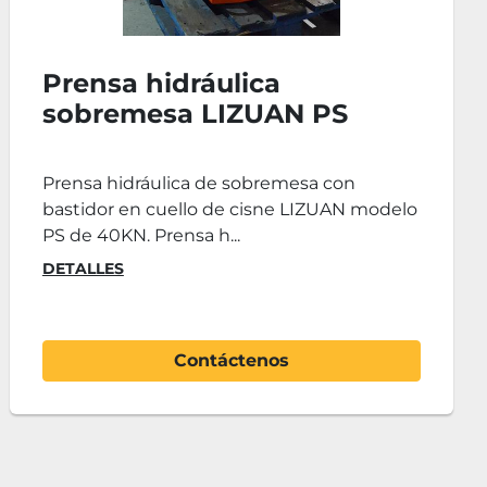
Prensa hidráulica vertical
forja HEBO VBA25
Prensa hidráulica para forja HEBO VBA 25
Prensa hidráulica vertical para forja
Máquina equipada c...
DETALLES
Contáctenos