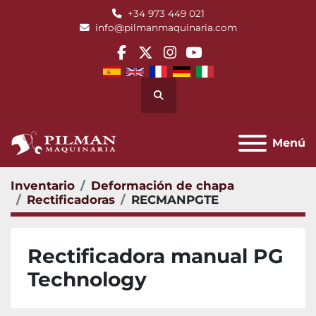
+34 973 449 021
info@pilmanmaquinaria.com
facebook
twitter
instagram
youtube
Buscar
Menú
Inventario
Deformación de chapa
Rectificadoras
RECMANPGTE
Rectificadora manual PG
Technology