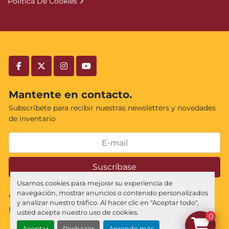
Política De Cookies
facebook
twitter
instagram
youtube
Mantente en contacto.
Subscríbete para recibir nuestras newsletters y novedades
de inventario
Suscríbase
Usamos cookies para mejorar su experiencia de
navegación, mostrar anuncios o contenido personalizados
Administrar cookies
y analizar nuestro tráfico. Al hacer clic en "Aceptar todo",
Machinio System
sitio web de
Machinio
usted acepta nuestro uso de cookies.
0
Aceptar
Rechazar
Aprende más