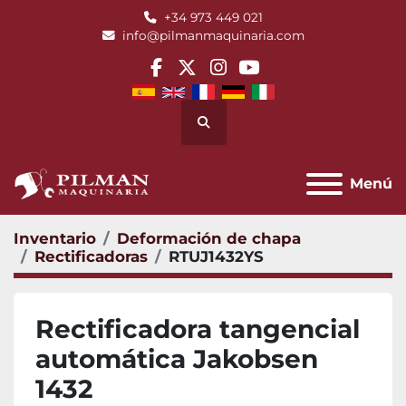
+34 973 449 021
info@pilmanmaquinaria.com
facebook
twitter
instagram
youtube
Buscar
Menú
Inventario
Deformación de chapa
Rectificadoras
RTUJ1432YS
Rectificadora tangencial
automática Jakobsen
1432