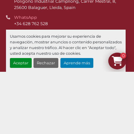
Poligono Industrial Campllong, Carrer Mestral, 8, 
25600 Balaguer, Lleida, Spain
WhatsApp
+34 628 762 528
Phone
Usamos cookies para mejorar su experiencia de
+34 973 449 021
navegación, mostrar anuncios o contenido personalizados
y analizar nuestro tráfico. Al hacer clic en "Aceptar todo",
Email
usted acepta nuestro uso de cookies.
0
¿Dónde estamos?
Aceptar
Rechazar
Aprende más
Menú
Inventario
Noticias
Pilman Maquinaria
Compramos Sus Maquinas
Contacto