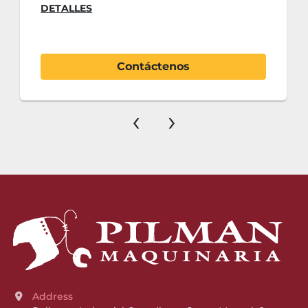
DETALLES
Contáctenos
‹
›
Address