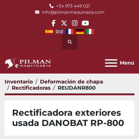
+34 973 449 021
info@pilmanmaquinaria.com
facebook
twitter
instagram
youtube
Buscar
Menú
Inventario
Deformación de chapa
Rectificadoras
REUDANR800
Rectificadora exteriores
usada DANOBAT RP-800