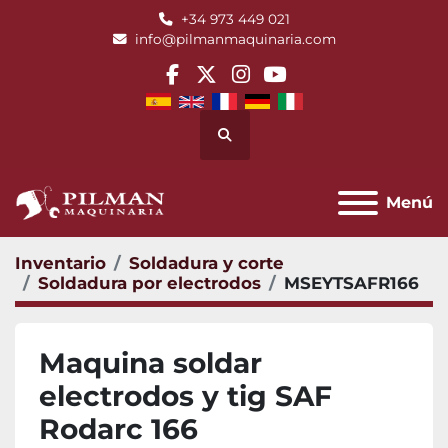
+34 973 449 021
info@pilmanmaquinaria.com
facebook
twitter
instagram
youtube
Buscar
Menú
Inventario
Soldadura y corte
Soldadura por electrodos
MSEYTSAFR166
Maquina soldar
electrodos y tig SAF
Rodarc 166