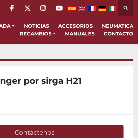
Busca
facebook
twitter
instagram
youtube
SADA
NOTICIAS
ACCESORIOS
NEUMATICA
RECAMBIOS
MANUALES
CONTACTO
nger por sirga H21
Contáctenos