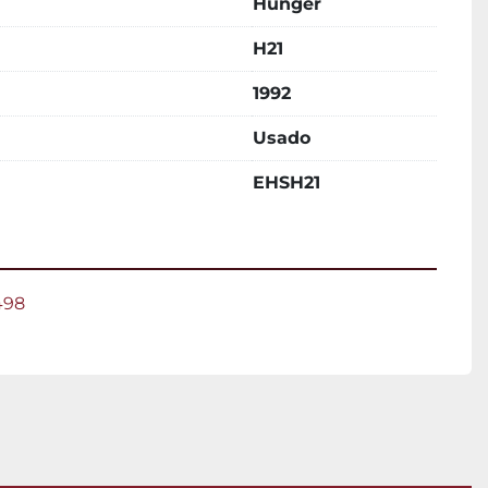
Hunger
H21
1992
Usado
EHSH21
498