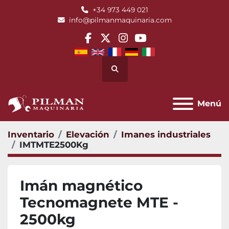
+34 973 449 021
info@pilmanmaquinaria.com
facebook
twitter
instagram
youtube
Buscar
Menú
Inventario
Elevación
Imanes industriales
IMTMTE2500Kg
Imán magnético
Tecnomagnete MTE -
2500kg