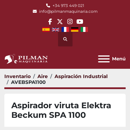
+34 973 449 021
info@pilmanmaquinaria.com
facebook
twitter
instagram
youtube
Buscar
Menú
Inventario
Aire
Aspiración Industrial
AVEBSPA1100
Aspirador viruta Elektra
Beckum SPA 1100