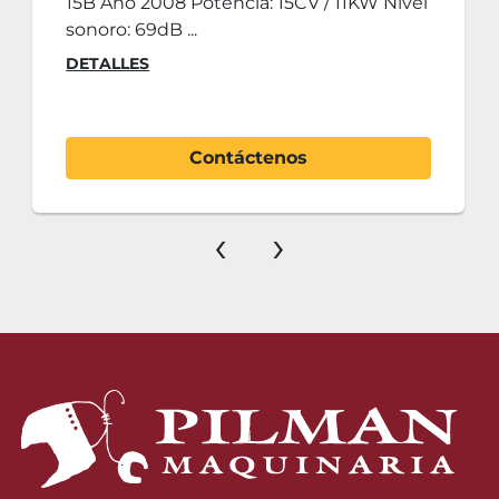
15B Año 2008 Potencia: 15CV / 11KW Nivel
sonoro: 69dB ...
DETALLES
Contáctenos
‹
›