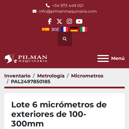
+34 973 449 021
info@pilmanmaquinaria.com
facebook
twitter
instagram
youtube
Buscar
Menú
Inventario
Metrología
Micrometros
PAL2497850185
Lote 6 micrómetros de
exteriores de 100-
300mm