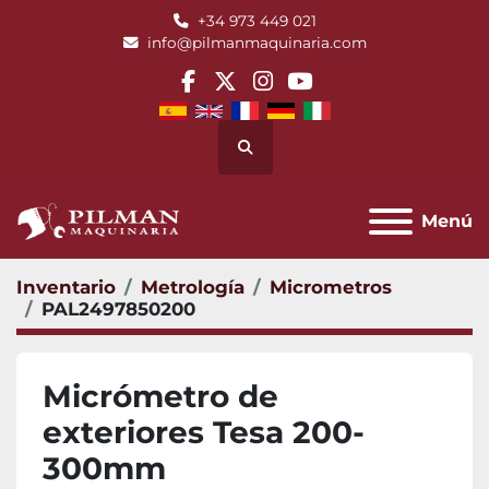
+34 973 449 021
info@pilmanmaquinaria.com
facebook
twitter
instagram
youtube
Buscar
Menú
Inventario
Metrología
Micrometros
PAL2497850200
Micrómetro de
exteriores Tesa 200-
300mm