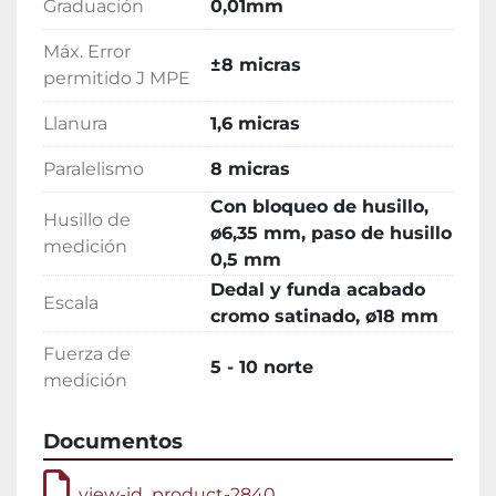
Graduación
0,01mm
Máx. Error
±8 micras
permitido J MPE
Llanura
1,6 micras
Paralelismo
8 micras
Con bloqueo de husillo,
Husillo de
ø6,35 mm, paso de husillo
medición
0,5 mm
Dedal y funda acabado
Escala
cromo satinado, ø18 mm
Fuerza de
5 - 10 norte
medición
Documentos
view-id_product-2840