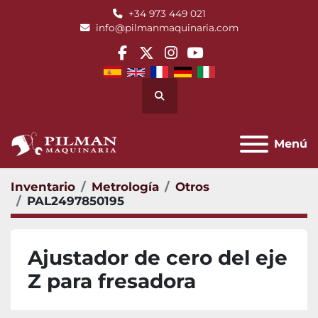
+34 973 449 021
info@pilmanmaquinaria.com
facebook
twitter
instagram
youtube
Buscar
Menú
Inventario
Metrología
Otros
PAL2497850195
Ajustador de cero del eje
Z para fresadora