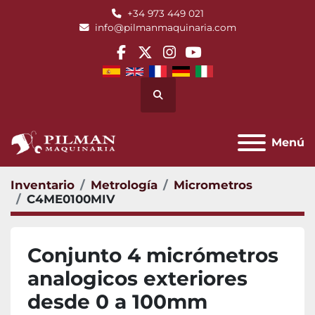
+34 973 449 021
info@pilmanmaquinaria.com
facebook
twitter
instagram
youtube
Buscar
Menú
Inventario
Metrología
Micrometros
C4ME0100MIV
Conjunto 4 micrómetros
analogicos exteriores
desde 0 a 100mm