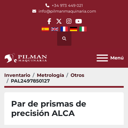
+34 973 449 021
info@pilmanmaquinaria.com
facebook
twitter
instagram
youtube
Buscar
Menú
Inventario
Metrología
Otros
PAL2497850127
Par de prismas de
precisión ALCA