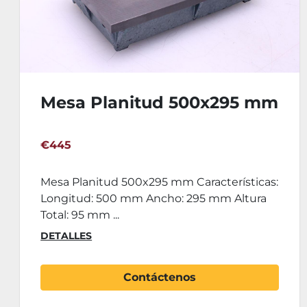
m
Base Magnetica Mitutoyo
7010SN - 2 Unidades
€140
:
Base Magnetica Mitutoyo 7010SN
Características: Conexión Rosca: M8
Medidas: 50x60x55 mm Peso:...
DETALLES
Agregar al carrito