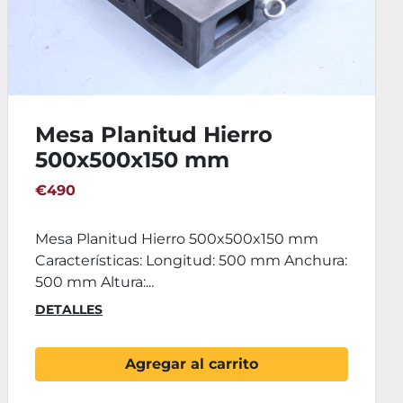
Palpador de Bordes SPV
10x10mm
€15
Palpador de Bordes SPV 10x10mm Estado:
Nuevo Características: Medida: 10x10mm
ORD NO. 93TASTE...
DETALLES
Agregar al carrito