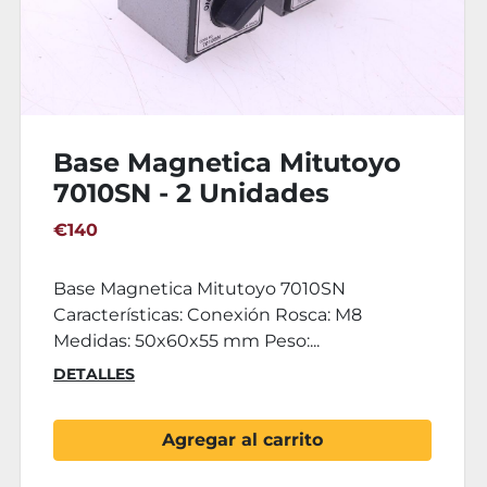
Mesa Planitud Hierro
500x500x150 mm
€490
Mesa Planitud Hierro 500x500x150 mm
Características: Longitud: 500 mm Anchura:
500 mm Altura:...
DETALLES
Agregar al carrito