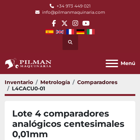
+34 973 449 021
info@pilmanmaquinaria.com
facebook
twitter
instagram
youtube
Buscar
Menú
Inventario
Metrología
Comparadores
L4CACU0-01
Lote 4 comparadores
analógicos centesimales
0,01mm