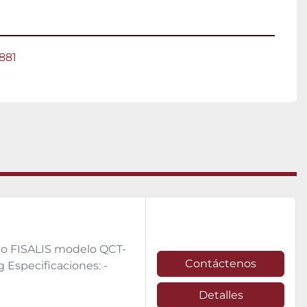
881
ico FISALIS modelo QCT-
Contáctenos
 Especificaciones: -
Detalles