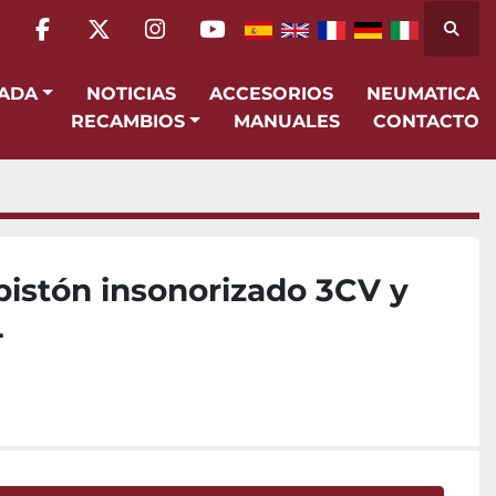
Busca
facebook
twitter
instagram
youtube
SADA
NOTICIAS
ACCESORIOS
NEUMATICA
RECAMBIOS
MANUALES
CONTACTO
istón insonorizado 3CV y
L