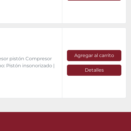
Agregar al carrito
esor pistón Compresor
po: Pistón insonorizado |
Detalles