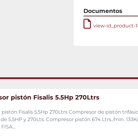
Documentos
view-id_product-1
r pistón Fisalis 5.5Hp 270Ltrs
pistón Fisalis 5.5Hp 270Ltrs Compresor de pistón trifás
e 5,5HP y 270Lts. Compresor pistón 674 Ltrs./min. 133Kg
FISA...