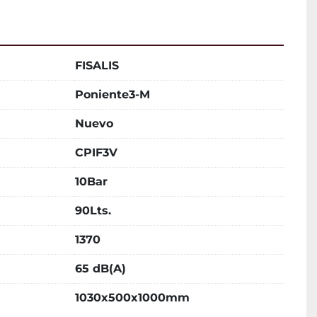
FISALIS
Poniente3-M
Nuevo
CPIF3V
10Bar
90Lts.
1370
65 dB(A)
1030x500x1000mm