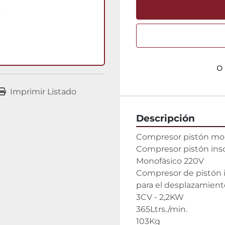
o
Imprimir Listado
Descripción
Compresor pistón mono
Compresor pistón inso
Monofásico 220V

Compresor de pistón 
para el desplazamiento
3CV - 2,2KW

365Ltrs./min.

103Kg