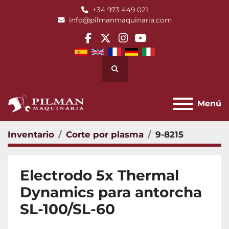
+34 973 449 021
info@pilmanmaquinaria.com
facebook
twitter
instagram
youtube
Buscar
Menú
Inventario
Corte por plasma
9-8215
Electrodo 5x Thermal
Dynamics para antorcha
SL-100/SL-60