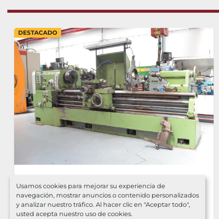
DESTACADO
Torno Geminis GE 650
Usamos cookies para mejorar su experiencia de
navegación, mostrar anuncios o contenido personalizados
2.000mm visualizador
y analizar nuestro tráfico. Al hacer clic en "Aceptar todo",
FAGOR
usted acepta nuestro uso de cookies.