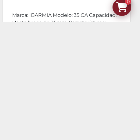
0
Marca: IBARMIA Modelo: 35 CA Capacidad:
Hasta broca de 35mm Características: -
Transmisión: P...
DETALLES
Agregar al carrito