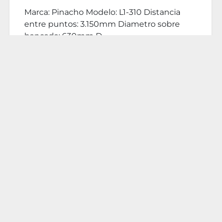
Marca: Pinacho Modelo: L1-310 Distancia
entre puntos: 3.150mm Diametro sobre
bancada: 630mm D...
DETALLES
Contáctenos
‹
›