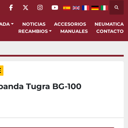
Busca
facebook
twitter
instagram
youtube
SADA
NOTICIAS
ACCESORIOS
NEUMATICA
RECAMBIOS
MANUALES
CONTACTO
E
 banda Tugra BG-100