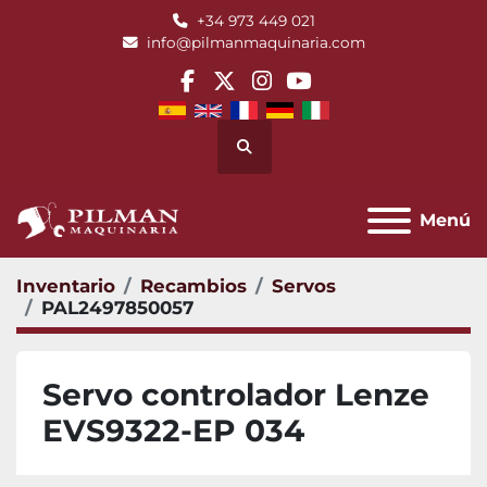
+34 973 449 021
info@pilmanmaquinaria.com
facebook
twitter
instagram
youtube
Buscar
Menú
Inventario
Recambios
Servos
PAL2497850057
Servo controlador Lenze
EVS9322-EP 034