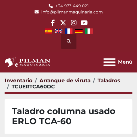
+34 973 449 021
info@pilmanmaquinaria.com
facebook
twitter
instagram
youtube
Buscar
Menú
Inventario
Arranque de viruta
Taladros
TCUERTCA60OC
Taladro columna usado
ERLO TCA-60