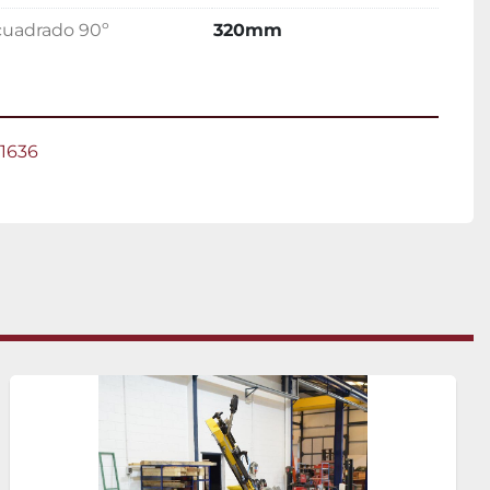
cuadrado 90º
320mm
-1636