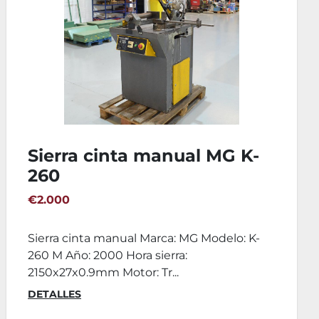
Sierra cinta semi-aut. MG
Leonard K 300 SA
€2.950
Sierra cinta semi-automatica Marca: MG
Modelo: K 300 SA Año: 2001 Tipo: Semi-
automatica Apri...
DETALLES