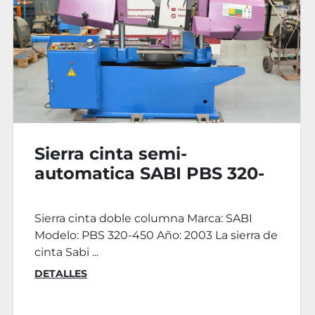
Sierra cinta manual MG K-
260
€2.000
Sierra cinta manual Marca: MG Modelo: K-
260 M Año: 2000 Hora sierra:
2150x27x0.9mm Motor: Tr...
DETALLES