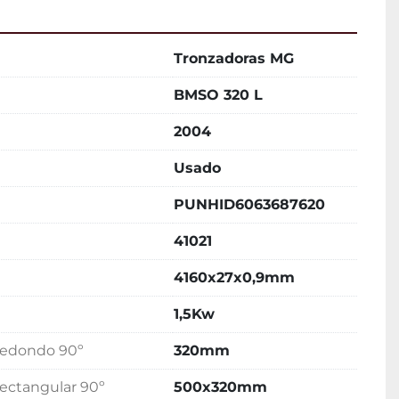
Tronzadoras MG
BMSO 320 L
2004
Usado
PUNHID6063687620
41021
4160x27x0,9mm
1,5Kw
 redondo 90º
320mm
rectangular 90º
500x320mm