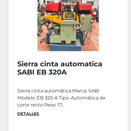
Sierra cinta semi-
automatica SABI PBS 320-
450
Sierra cinta doble columna Marca: SABI
Modelo: PBS 320-450 Año: 2003 La sierra de
cinta Sabi ...
DETALLES