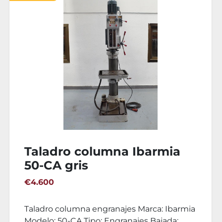
Taladro Ibarmia engranajes
A-50
€4.800
Taladro columna engranajes Marca: Ibarmia
Modelo: A-50 Num. serie: 158-I Tipo: