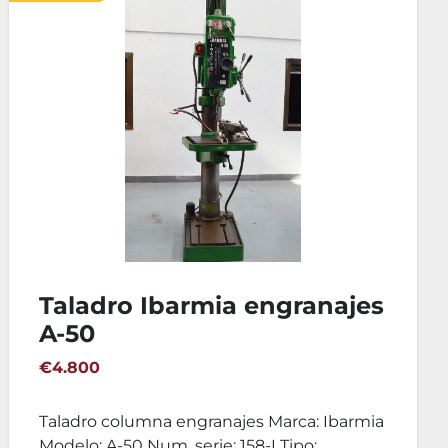
Taladro columna Ibarmia
45-CA 13-015
€4.400
Taladro columna engranajes Marca: Ibarmia
Modelo: 45-CA Tipo: Engranajes Capacidad