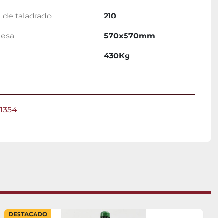
 de taladrado
210
mesa
570x570mm
430Kg
-1354