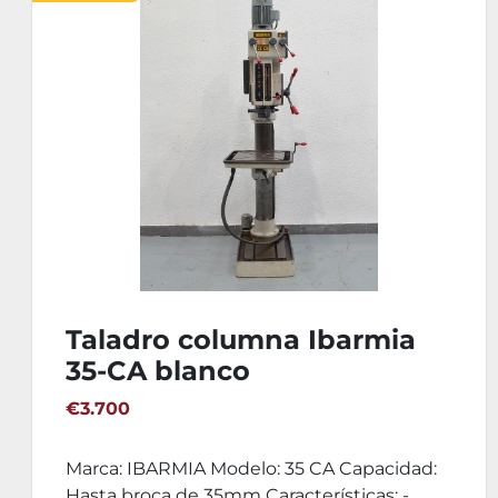
Taladro columna Ibarmia
50-CA gris
€4.600
Taladro columna engranajes Marca: Ibarmia
Modelo: 50-CA Tipo: Engranajes Bajada: