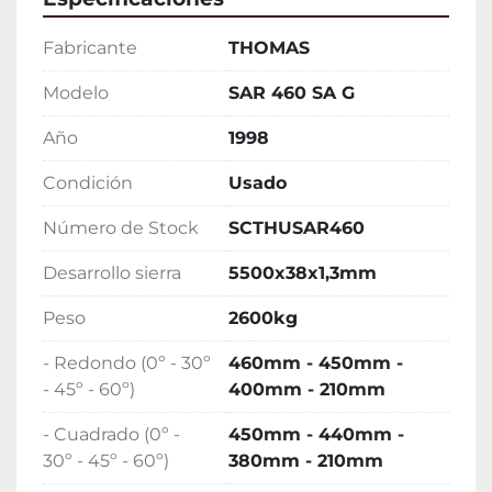
Fabricante
THOMAS
Modelo
SAR 460 SA G
Año
1998
Condición
Usado
Número de Stock
SCTHUSAR460
Desarrollo sierra
5500x38x1,3mm
Peso
2600kg
- Redondo (0º - 30º
460mm - 450mm -
- 45º - 60º)
400mm - 210mm
- Cuadrado (0º -
450mm - 440mm -
30º - 45º - 60º)
380mm - 210mm