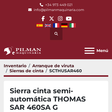
+34 973 449 021
info@pilmanmaquinaria.com
facebook
twitter
instagram
youtube
Buscar
Menú
Inventario
Arranque de viruta
Sierras de cinta
SCTHUSAR460
Sierra cinta semi-
automática THOMAS
SAR 460SA G