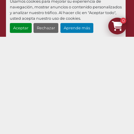
Usamos cookies para mejorar su experiencia de
+34 973 449 021
navegación, mostrar anuncios o contenido personalizados
y analizar nuestro tráfico. Al hacer clic en "Aceptar todo",
Email
usted acepta nuestro uso de cookies.
0
¿Dónde estamos?
Aceptar
Rechazar
Aprende más
Menú
Inventario
Noticias
Pilman Maquinaria
Compramos Sus Maquinas
Contacto
Envíos Y Devoluciones
Términos Y Condiciones
Aviso Legal Y Política De Privacidad
Política De Cookies