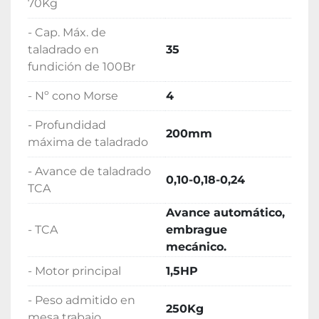
70Kg
- Cap. Máx. de
taladrado en
35
fundición de 100Br
- Nº cono Morse
4
- Profundidad
200mm
máxima de taladrado
- Avance de taladrado
0,10-0,18-0,24
TCA
Avance automático,
- TCA
embrague
mecánico.
- Motor principal
1,5HP
- Peso admitido en
250Kg
mesa trabajo