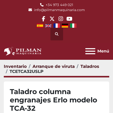
+34 973 449 021
info@pilmanmaquinaria.com
facebook
twitter
instagram
youtube
Buscar
Menú
Inventario
Arranque de viruta
Taladros
TCETCA32USLP
Taladro columna
engranajes Erlo modelo
TCA-32