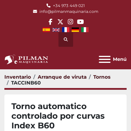
+34 973 449 021
info@pilmanmaquinaria.com
facebook
twitter
instagram
youtube
Buscar
Menú
Inventario
Arranque de viruta
Tornos
TACCINB60
Torno automatico
controlado por curvas
Index B60