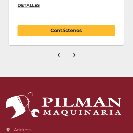
DETALLES
Contáctenos
‹
›
Address