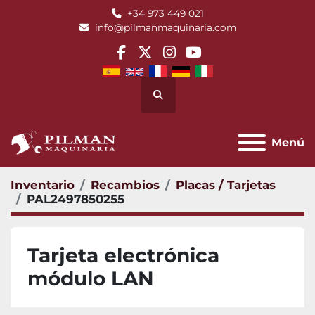
+34 973 449 021
info@pilmanmaquinaria.com
facebook
twitter
instagram
youtube
Buscar
Menú
Inventario
Recambios
Placas / Tarjetas
PAL2497850255
Tarjeta electrónica
módulo LAN