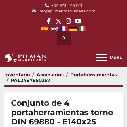
+34 973 449 021
info@pilmanmaquinaria.com
facebook
twitter
instagram
youtube
Buscar
Menú
Inventario
Accesorios
Portaherramientas
PAL2497850257
Conjunto de 4
portaherramientas torno
DIN 69880 - E140x25