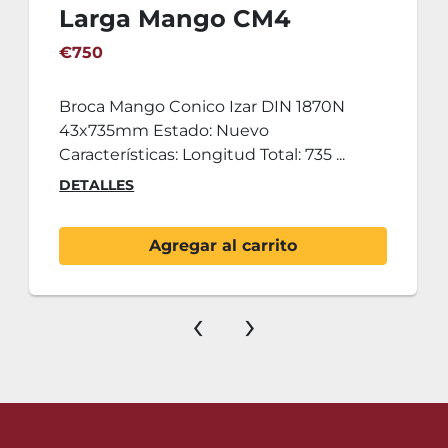
Larga Mango CM4
43x735mm
€750
Broca Mango Conico Izar DIN 1870N
43x735mm Estado: Nuevo
Características: Longitud Total: 735 ...
DETALLES
Agregar al carrito
‹
›