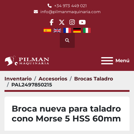
+34 973 449 021
info@pilmanmaquinaria.com
facebook
twitter
instagram
youtube
Buscar
Menú
Inventario
Accesorios
Brocas Taladro
PAL2497850215
Broca nueva para taladro
cono Morse 5 HSS 60mm