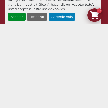
y analizar nuestro tráfico. Al hacer clic en "Aceptar todo",
Email
usted acepta nuestro uso de cookies.
0
¿Dónde estamos?
Aceptar
Rechazar
Aprende más
Menú
Inventario
Noticias
Pilman Maquinaria
Compramos Sus Maquinas
Contacto
Envíos Y Devoluciones
Términos Y Condiciones
Aviso Legal Y Política De Privacidad
Política De Cookies