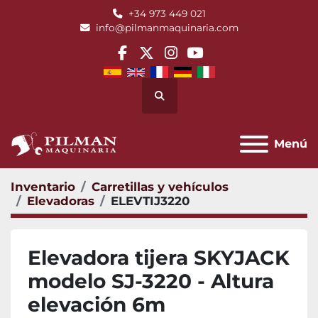
+34 973 449 021
info@pilmanmaquinaria.com
facebook
twitter
instagram
youtube
Buscar
Menú
Inventario
Carretillas y vehículos
Elevadoras
ELEVTIJ3220
Elevadora tijera SKYJACK
modelo SJ-3220 - Altura
elevación 6m