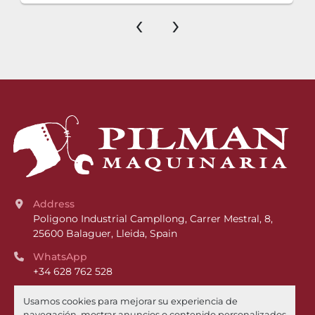
‹
›
Address
Poligono Industrial Campllong, Carrer Mestral, 8, 
25600 Balaguer, Lleida, Spain
WhatsApp
+34 628 762 528
Phone
Usamos cookies para mejorar su experiencia de
+34 973 449 021
navegación, mostrar anuncios o contenido personalizados