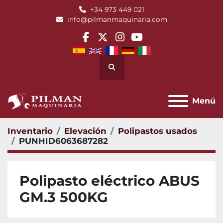
+34 973 449 021
info@pilmanmaquinaria.com
facebook
twitter
instagram
youtube
Buscar
Menú
Inventario
Elevación
Polipastos usados
PUNHID6063687282
Polipasto eléctrico ABUS
GM.3 500KG