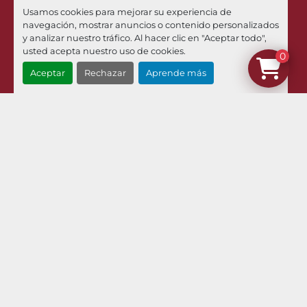
Usamos cookies para mejorar su experiencia de
Phone
navegación, mostrar anuncios o contenido personalizados
+34 973 449 021
y analizar nuestro tráfico. Al hacer clic en "Aceptar todo",
usted acepta nuestro uso de cookies.
0
Email
Aceptar
Rechazar
Aprende más
¿Dónde estamos?
Menú
Inventario
Noticias
Pilman Maquinaria
Compramos Sus Maquinas
Contacto
Envíos Y Devoluciones
Términos Y Condiciones
Aviso Legal Y Política De Privacidad