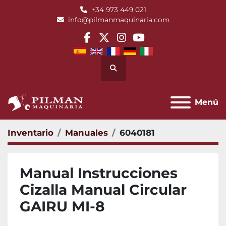
+34 973 449 021
info@pilmanmaquinaria.com
facebook
twitter
instagram
youtube
Buscar
Menú
Inventario
Manuales
6040181
Manual Instrucciones
Cizalla Manual Circular
GAIRU MI-8