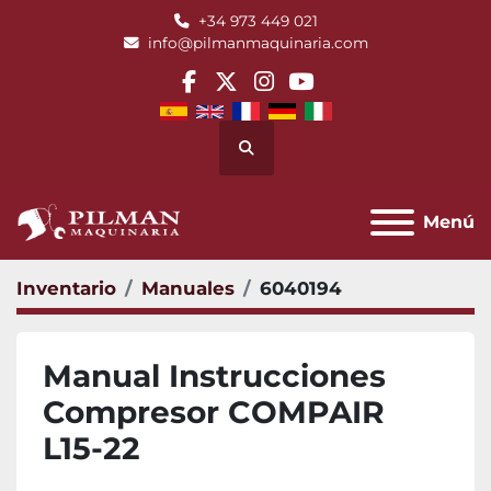
+34 973 449 021
info@pilmanmaquinaria.com
facebook
twitter
instagram
youtube
Buscar
Menú
Inventario
Manuales
6040194
Manual Instrucciones
Compresor COMPAIR
L15-22