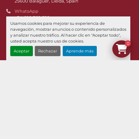
25600 Balaguer, Lleida, Spain
WhatsApp
+34 628 762 528
Usamos cookies para mejorar su experiencia de
Phone
navegación, mostrar anuncios o contenido personalizados
+34 973 449 021
y analizar nuestro tráfico. Al hacer clic en "Aceptar todo",
usted acepta nuestro uso de cookies.
0
Email
Aceptar
Rechazar
Aprende más
¿Dónde estamos?
Menú
Inventario
Noticias
Pilman Maquinaria
Compramos Sus Maquinas
Contacto
Envíos Y Devoluciones