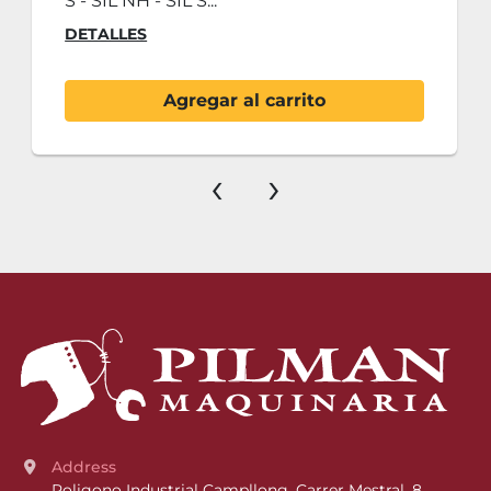
S - SIL NH - SIL S...
DETALLES
Agregar al carrito
‹
›
Address
Poligono Industrial Campllong, Carrer Mestral, 8, 