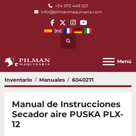
+34 973 449 021
info@pilmanmaquinaria.com
facebook
twitter
instagram
youtube
Buscar
Menú
Inventario
Manuales
6040271
Manual de Instrucciones
Secador aire PUSKA PLX-
12