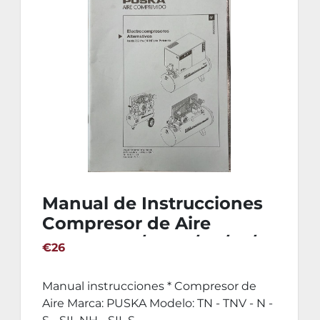
Manual de Instrucciones
Compresor de Aire
PUSKA TN / TNV / N / S /
€26
SIL NH / SIL SH / SIL N /
SIL S
Manual instrucciones * Compresor de
Aire Marca: PUSKA Modelo: TN - TNV - N -