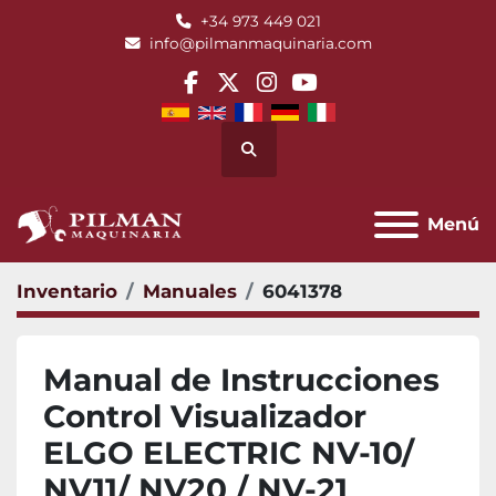
+34 973 449 021
info@pilmanmaquinaria.com
facebook
twitter
instagram
youtube
Buscar
Menú
Inventario
Manuales
6041378
Manual de Instrucciones
Control Visualizador
ELGO ELECTRIC NV-10/
NV11/ NV20 / NV-21