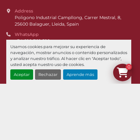
Address
Poligono Industrial Campllong, Carrer Mestral, 8, 
25600 Balaguer, Lleida, Spain
WhatsApp
+34 628 762 528
Usamos cookies para mejorar su experiencia de
Phone
navegación, mostrar anuncios o contenido personalizados
+34 973 449 021
y analizar nuestro tráfico. Al hacer clic en "Aceptar todo",
usted acepta nuestro uso de cookies.
0
Email
Aceptar
Rechazar
Aprende más
¿Dónde estamos?
Menú
Inventario
Noticias
Pilman Maquinaria