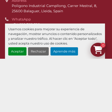
Address
Poligono Industrial Campllong, Carrer Mestral, 8, 
25600 Balaguer, Lleida, Spain
WhatsApp
+34 628 762 528
Usamos cookies para mejorar su experiencia de
Phone
navegación, mostrar anuncios o contenido personalizados
+34 973 449 021
y analizar nuestro tráfico. Al hacer clic en "Aceptar todo",
usted acepta nuestro uso de cookies.
0
Email
Aceptar
Rechazar
Aprende más
¿Dónde estamos?
Menú
Inventario
Noticias
Pilman Maquinaria
Compramos Sus Maquinas
Contacto