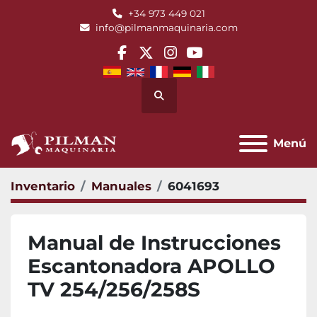
+34 973 449 021
info@pilmanmaquinaria.com
facebook
twitter
instagram
youtube
Buscar
Menú
Inventario
Manuales
6041693
Manual de Instrucciones
Escantonadora APOLLO
TV 254/256/258S