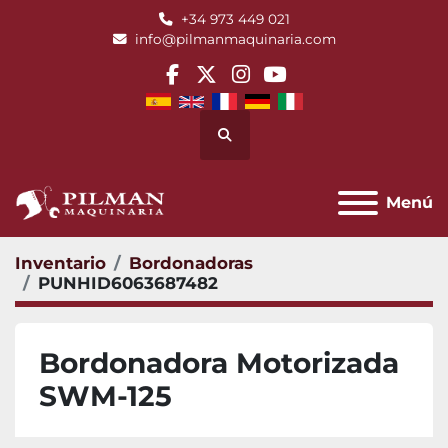
+34 973 449 021
info@pilmanmaquinaria.com
facebook
twitter
instagram
youtube
Buscar
Menú
Inventario
Bordonadoras
PUNHID6063687482
Bordonadora Motorizada
SWM-125