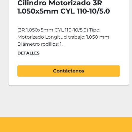
Cilindro Hidráulico 4R
2.600x10mm CY4R-HHS
230-25-10
(4R 2.600x10mm CY4R-HHS 230-25-10)
Longitud de trabajo: 2.600mm Espesor
máximo: - Pre-curv...
DETALLES
Contáctenos