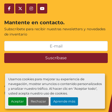
facebook
twitter
instagram
youtube
Mantente en contacto.
Subscríbete para recibir nuestras newsletters y novedades
de inventario
Suscríbase
Usamos cookies para mejorar su experiencia de
navegación, mostrar anuncios o contenido personalizados
Administrar cookies
y analizar nuestro tráfico. Al hacer clic en "Aceptar todo",
Machinio System
sitio web de
Machinio
usted acepta nuestro uso de cookies.
Aceptar
Rechazar
Aprende más