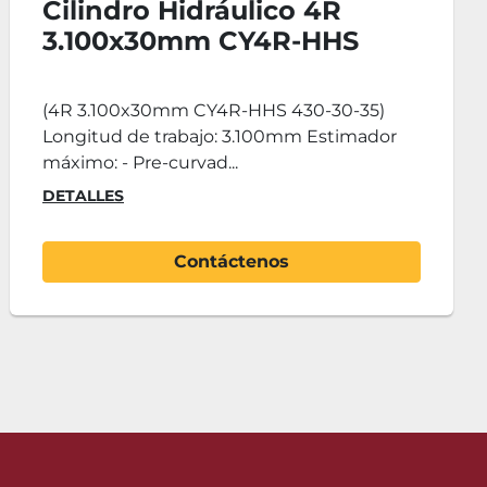
Cilindro Hidráulico 4R
3.100x20mm CY4R-HHS
360-30-20
(4R 3.100x20mm CY4R-HHS 360-30-20)
Longitud de trabajo: 3.100mm Espesor
máximo: - Pre-curvado ...
DETALLES
Contáctenos