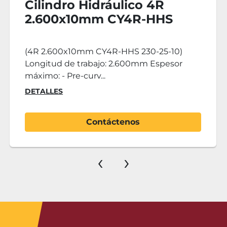
Cilindro Hidráulico 4R
3.100x30mm CY4R-HHS
430-30-35
(4R 3.100x30mm CY4R-HHS 430-30-35)
Longitud de trabajo: 3.100mm Estimador
máximo: - Pre-curvad...
DETALLES
Contáctenos
‹
›