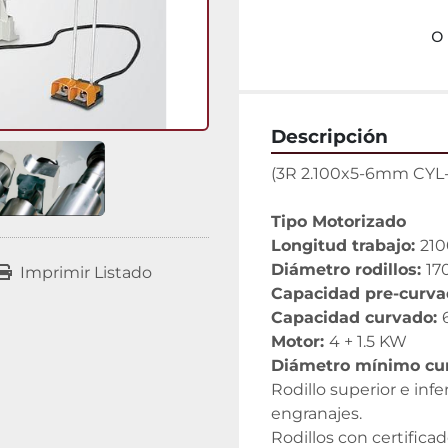
o
Descripción
(3R 2.100x5-6mm CYL-
Tipo Motorizado
Longitud trabajo: 
21
Diámetro rodillos: 
17
Imprimir Listado
Capacidad pre-curva
Capacidad curvado: 
Motor: 
4 + 1.5 KW
Diámetro mínimo cur
Rodillo superior e inf
engranajes.
Rodillos con certificad