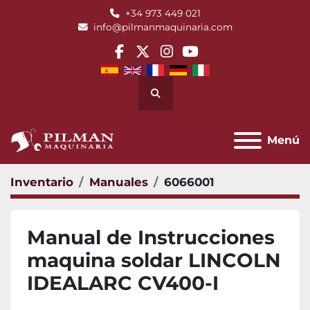
+34 973 449 021
info@pilmanmaquinaria.com
facebook
twitter
instagram
youtube
Buscar
Menú
Inventario
Manuales
6066001
Manual de Instrucciones
maquina soldar LINCOLN
IDEALARC CV400-I