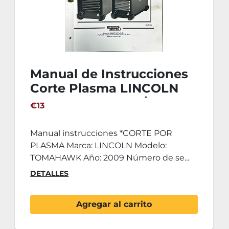
Manual de Instrucciones
Corte Plasma LINCOLN
TOMAHAWK 1025/1538
€13
Manual instrucciones *CORTE POR
PLASMA Marca: LINCOLN Modelo:
TOMAHAWK Año: 2009 Número de se...
DETALLES
Agregar al carrito